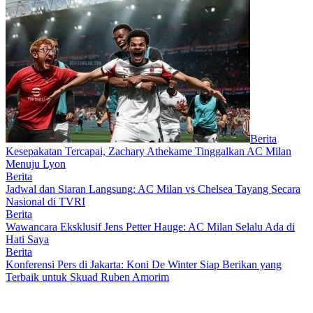
Berita
Kesepakatan Tercapai, Zachary Athekame Tinggalkan AC Milan
Menuju Lyon
Berita
Jadwal dan Siaran Langsung: AC Milan vs Chelsea Tayang Secara
Nasional di TVRI
Berita
Wawancara Eksklusif Jens Petter Hauge: AC Milan Selalu Ada di
Hati Saya
Berita
Konferensi Pers di Jakarta: Koni De Winter Siap Berikan yang
Terbaik untuk Skuad Ruben Amorim