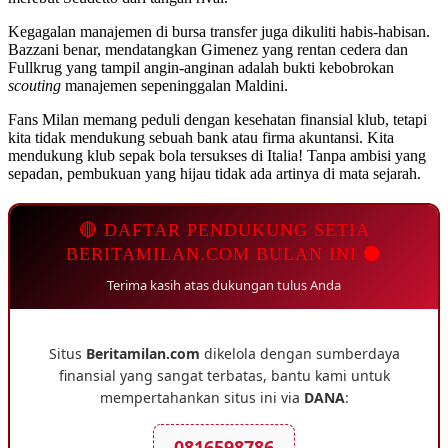
Kegagalan manajemen di bursa transfer juga dikuliti habis-habisan.
Bazzani benar, mendatangkan Gimenez yang rentan cedera dan
Fullkrug yang tampil angin-anginan adalah bukti kebobrokan
scouting
manajemen sepeninggalan Maldini.
Fans Milan memang peduli dengan kesehatan finansial klub, tetapi
kita tidak mendukung sebuah bank atau firma akuntansi. Kita
mendukung klub sepak bola tersukses di Italia! Tanpa ambisi yang
sepadan, pembukuan yang hijau tidak ada artinya di mata sejarah.
🔴 DAFTAR PENDUKUNG SETIA
BERITAMILAN.COM BULAN INI ⚫
Terima kasih atas dukungan tulus Anda
Situs
Beritamilan.com
dikelola dengan sumberdaya
finansial yang sangat terbatas, bantu kami untuk
mempertahankan situs ini via
DANA
:
0816598786