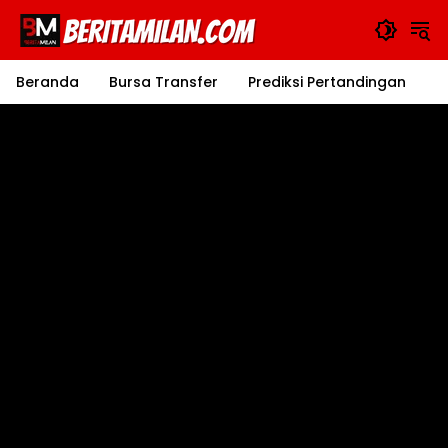
Langsung
ke
konten
Beranda
Bursa Transfer
Prediksi Pertandingan
J