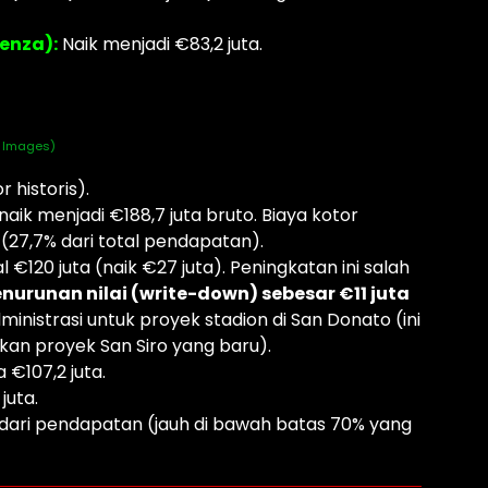
enza):
Naik menjadi €83,2 juta.
y Images)
 historis).
 naik menjadi €188,7 juta bruto. Biaya kotor
 (27,7% dari total pendapatan).
l €120 juta (naik €27 juta). Peningkatan ini salah
nurunan nilai (write-down) sebesar €11 juta
nistrasi untuk proyek stadion di San Donato (ini
ukan proyek San Siro yang baru).
a €107,2 juta.
juta.
dari pendapatan (jauh di bawah batas 70% yang