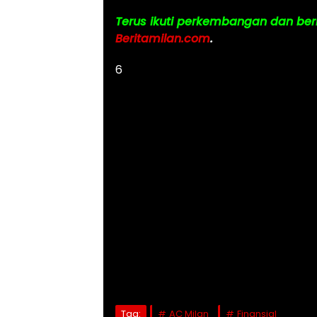
Terus ikuti perkembangan dan beri
Beritamilan.com
.
6
Tag:
AC Milan
Finansial