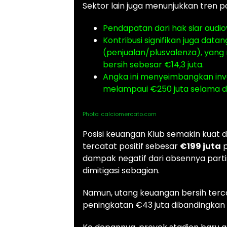
Sektor lain juga menunjukkan tren pos
Pendapatan dari hak siar audio
Kontribusi signifikan juga dat
(penjualan/plusvalenza), yang
bersih sebesar €14,3 juta.
Angka ini menyeimbangkan inve
melampaui €250 juta selama d
Photo: calciomercato.com
Posisi keuangan Klub semakin kuat da
tercatat positif sebesar
€199 juta
p
dampak negatif dari absennya partis
dimitigasi sebagian.
Namun, utang keuangan bersih terc
peningkatan €43 juta dibandingkan