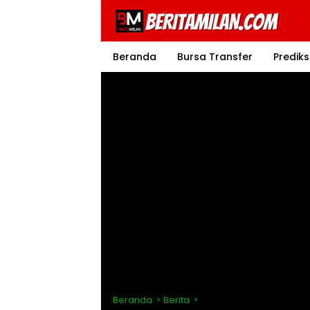
Langsung
ke
konten
Beranda
Bursa Transfer
Prediks
Beranda
Berita