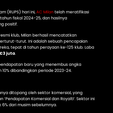
 (RUPS) hari ini,
AC Milan
telah meratifikasi
tahun fiskal 2024-25, dan hasilnya
 positif.
 resmi klub, Milan berhasil mencatatkan
berturut-turut. Ini adalah sebuah pencapaian
ka, tepat di tahun perayaan ke-125 klub. Laba
€3 juta
.
or pendapatan baru yang menembus angka
n 10% dibandingkan periode 2023-24.
a
ya ditopang oleh sektor komersial, yang
‘Pendapatan Komersial dan Royalti’. Sektor ini
ik 6% dari musim sebelumnya.