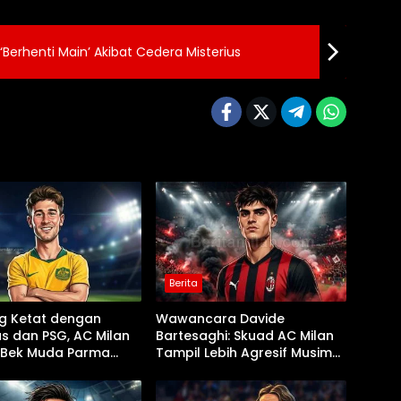
rhenti Main’ Akibat Cedera Misterius
Berita
ng Ketat dengan
Wawancara Davide
s dan PSG, AC Milan
Bartesaghi: Skuad AC Milan
 Bek Muda Parma
Tampil Lebih Agresif Musim
dro Circati
Ini