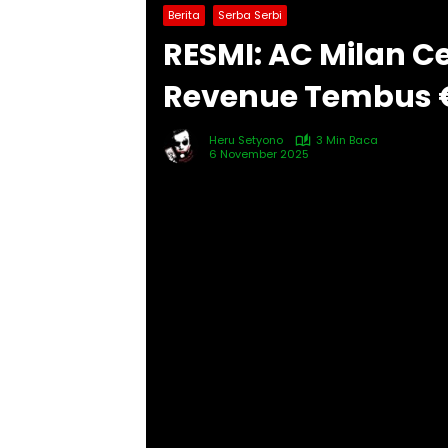
Berita
Serba Serbi
RESMI: AC Milan C
Revenue Tembus €
Heru Setyono
3 Min Baca
6 November 2025