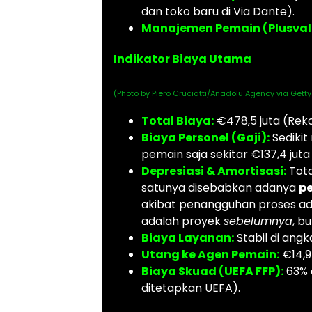
dan toko baru di Via Dante).
Manajemen Pemain (Plusval
Indikator Biaya Utama
(Photo by Piero Cruciatti/Anadolu Agency via Gett
Total Biaya:
€478,5 juta (Rekor
Biaya Personel (Gaji):
Sedikit
pemain saja sekitar €137,4 juta
Depresiasi & Amortisasi:
Tota
satunya disebabkan adanya
pe
akibat penangguhan proses admi
adalah proyek
sebelumnya
, b
Biaya Layanan:
Stabil di angk
Utang ke Agen Pemain:
€14,9 
Biaya Skuad (UEFA FFP):
63% 
ditetapkan UEFA).