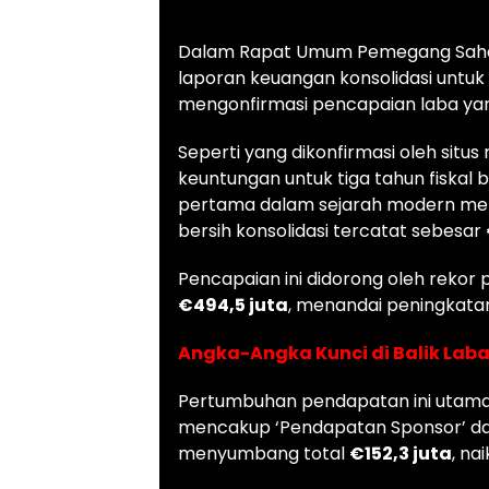
Dalam Rapat Umum Pemegang Saham
laporan keuangan konsolidasi untuk 
mengonfirmasi pencapaian laba yang
Seperti yang dikonfirmasi oleh situs
keuntungan untuk tiga tahun fiskal 
pertama dalam sejarah modern mere
bersih konsolidasi tercatat sebesar
Pencapaian ini didorong oleh rek
€494,5 juta
, menandai peningkata
Angka-Angka Kunci di Balik Lab
Pertumbuhan pendapatan ini utaman
mencakup ‘Pendapatan Sponsor’ dan 
menyumbang total
€152,3 juta
, na