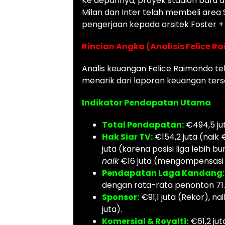
Ke depannya, proyek stadion baru aka
Milan dan Inter telah membeli area S
pengerjaan kepada arsitek Foster +
Rincian Angka (Analisis Felice 
Analis keuangan Felice Raimondo te
menarik dari laporan keuangan ters
Indikator Pendapatan Utama
Total Pendapatan:
€494,5 jut
Hak Siar TV:
€154,2 juta (naik €
juta (karena posisi liga lebi
naik
€16 juta (mengompensasi ju
Pendapatan Laga Kandang:
dengan rata-rata penonton 71
Sponsor:
€91,1 juta (Rekor), na
juta).
Komersial & Royalti:
€61,2 ju