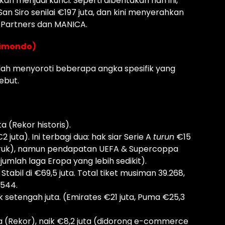
n menjadi kunci. Seperti diberitakan hari ini,
an Siro senilai €197 juta, dan kini menyerahkan
 Partners dan MANICA.
Raimondo)
lah menyoroti beberapa angka spesifik yang
ebut.
a (Rekor historis).
2 juta). Ini terbagi dua: hak siar Serie A
turun
€15
h buruk), namun pendapatan UEFA & Supercoppa
mlah laga Eropa yang lebih sedikit).
Stabil di €69,5 juta. Total tiket musiman 39.268,
.544.
ik setengah juta. (Emirates €21 juta, Puma €25,3
ta (Rekor), naik €8,2 juta (didorong e-commerce