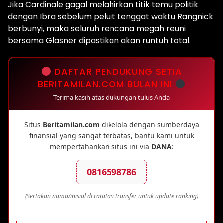
Jika Cardinale gagal melahirkan titik temu politik
dengan Ibra sebelum peluit tenggat waktu Rangnick
berbunyi, maka seluruh rencana megah reuni
bersama Glasner dipastikan akan runtuh total.
DAFTAR PENDUKUNG SETIA
BERITAMILAN.COM BULAN INI
Terima kasih atas dukungan tulus Anda
Situs
Beritamilan.com
dikelola dengan sumberdaya
finansial yang sangat terbatas, bantu kami untuk
mempertahankan situs ini via
DANA
:
0816598786
(Sertakan nama/inisial di catatan transfer untuk update ranking)