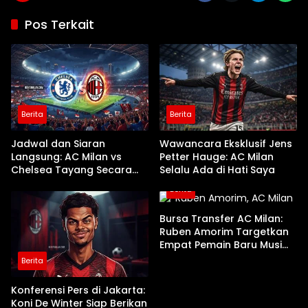
Pos Terkait
Berita
Berita
Jadwal dan Siaran
Wawancara Eksklusif Jens
Langsung: AC Milan vs
Petter Hauge: AC Milan
Chelsea Tayang Secara
Selalu Ada di Hati Saya
Nasional di TVRI
Berita
Bursa Transfer AC Milan:
Ruben Amorim Targetkan
Empat Pemain Baru Musim
Panas Ini
Berita
Konferensi Pers di Jakarta:
Koni De Winter Siap Berikan