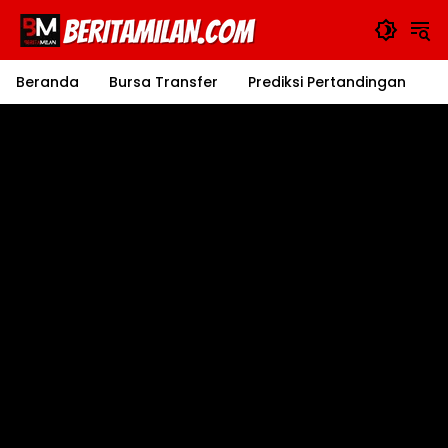
Langsung
ke
konten
Beranda
Bursa Transfer
Prediksi Pertandingan
J