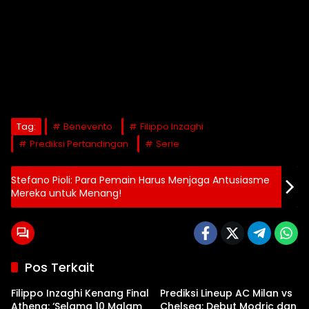
Tag:
Benevento
Filippo Inzaghi
Prediksi Pertandingan
Serie
Stefano Pioli: Para Pemain Harus Menjaga Antusiasme
Mereka untuk Menang!
Pos Terkait
Filippo Inzaghi Kenang Final
Prediksi Lineup AC Milan vs
Athena: ‘Selama 10 Malam
Chelsea: Debut Modric dan