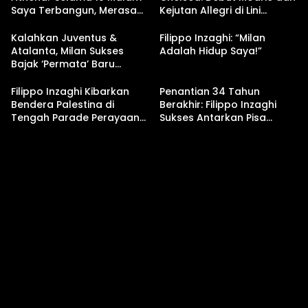
Saya Terbangun, Merasa
Kejutan Allegri di Lini
Masih Harus Main’
Belakang
Kalahkan Juventus &
Filippo Inzaghi: “Milan
Atalanta, Milan Sukses
Adalah Hidup Saya!”
Bajak ‘Permata’ Baru
Bernama Daniele Petrone
Filippo Inzaghi Kibarkan
Penantian 34 Tahun
Bendera Palestina di
Berakhir: Filippo Inzaghi
Tengah Parade Perayaan
Sukses Antarkan Pisa
Promosi Pisa SC ke Serie A
Promosi ke Serie A!