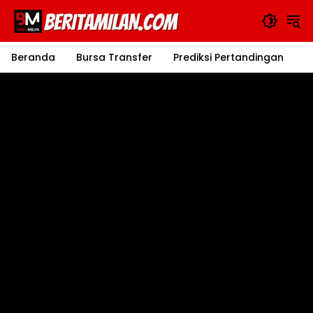
Langsung
ke
konten
Beranda
Bursa Transfer
Prediksi Pertandingan
J