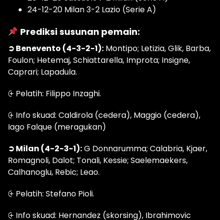
24-12-20 Milan 3-2 Lazio (Serie A)
Prediksi susunan pemain:
➲ Benevento (4-3-2-1):
Montipo; Letizia, Glik, Barba,
Foulon; Hetemaj, Schiattarella, Improta; Insigne,
Caprari; Lapadula.
⨭ Pelatih: Filippo Inzaghi.
⨭ Info skuad: Caldirola (cedera), Maggio (cedera),
Iago Falque (meragukan)
➲ Milan (4-2-3-1):
G Donnarumma; Calabria, Kjaer,
Romagnoli, Dalot; Tonali, Kessie; Saelemaekers,
Calhanoglu, Rebic; Leao.
⨭ Pelatih: Stefano Pioli.
⨭ Info skuad: Hernandez (skorsing), Ibrahimovic