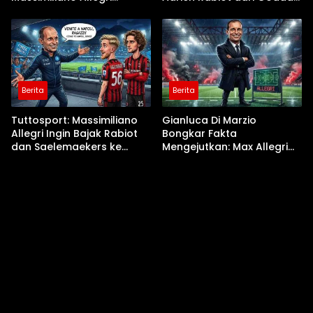
Sebagai Pelatih Baru
Massimiliano Allegri
Berita
Berita
Tuttosport: Massimiliano
Gianluca Di Marzio
Allegri Ingin Bajak Rabiot
Bongkar Fakta
dan Saelemaekers ke
Mengejutkan: Max Allegri
Napoli!
Sudah Sepakat dengan
Napoli Sebelum Milan
Kalah dari Cagliari!