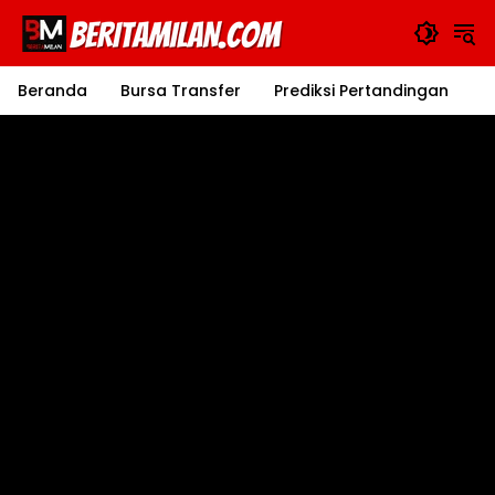
Langsung
ke
konten
Beranda
Bursa Transfer
Prediksi Pertandingan
J