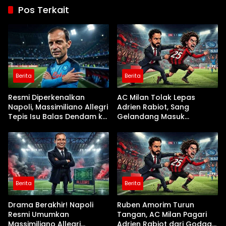
Pos Terkait
Berita
Berita
Resmi Diperkenalkan
AC Milan Tolak Lepas
Napoli, Massimiliano Allegri
Adrien Rabiot, Sang
Tepis Isu Balas Dendam ke
Gelandang Masuk
AC Milan
Rencana Utama Ruben
Amorim
Berita
Berita
Drama Berakhir! Napoli
Ruben Amorim Turun
Resmi Umumkan
Tangan, AC Milan Pagari
Massimiliano Allegri
Adrien Rabiot dari Godaan