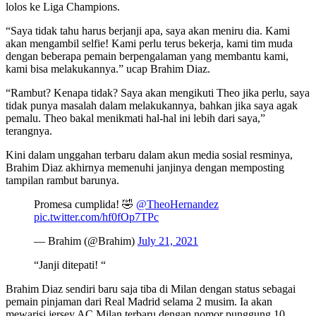
lolos ke Liga Champions.
“Saya tidak tahu harus berjanji apa, saya akan meniru dia. Kami
akan mengambil selfie! Kami perlu terus bekerja, kami tim muda
dengan beberapa pemain berpengalaman yang membantu kami,
kami bisa melakukannya.” ucap Brahim Diaz.
“Rambut? Kenapa tidak? Saya akan mengikuti Theo jika perlu, saya
tidak punya masalah dalam melakukannya, bahkan jika saya agak
pemalu. Theo bakal menikmati hal-hal ini lebih dari saya,”
terangnya.
Kini dalam unggahan terbaru dalam akun media sosial resminya,
Brahim Diaz akhirnya memenuhi janjinya dengan memposting
tampilan rambut barunya.
Promesa cumplida! 🤣
@TheoHernandez
pic.twitter.com/hf0fOp7TPc
— Brahim (@Brahim)
July 21, 2021
“
Janji ditepati!
“
Brahim Diaz sendiri baru saja tiba di Milan dengan status sebagai
pemain pinjaman dari Real Madrid selama 2 musim. Ia akan
mewarisi jersey AC Milan terbaru dengan nomor punggung 10.