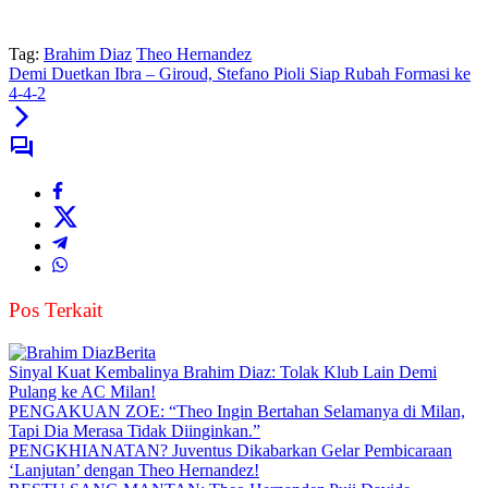
Tag:
Brahim Diaz
Theo Hernandez
Demi Duetkan Ibra – Giroud, Stefano Pioli Siap Rubah Formasi ke
4-4-2
Pos Terkait
Berita
Sinyal Kuat Kembalinya Brahim Diaz: Tolak Klub Lain Demi
Pulang ke AC Milan!
PENGAKUAN ZOE: “Theo Ingin Bertahan Selamanya di Milan,
Tapi Dia Merasa Tidak Diinginkan.”
PENGKHIANATAN? Juventus Dikabarkan Gelar Pembicaraan
‘Lanjutan’ dengan Theo Hernandez!