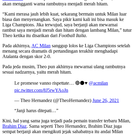
akan mengganti warna rambutnya menjadi merah hitam.
“Kami merasa jauh lebih kuat, sekarang bermain untuk Milan luar
biasa dan menyenangkan. Saya pikir kami kali ini bisa masuk ke
Liga Champions. Jika terwujud, saya berjanji akan mewarnai
rambut saya menjadi merah dan hitam dengan lambang Milan,” tutur
Theo ketika itu disarikan dari
Football Italia
.
Pada akhirnya,
AC Milan
sanggup lolos ke Liga Champions setelah
menang secara dramatis di pertandingan terakhir menghadapi
Atalanta dengan skor 2-0.
Pada jeda musim, Theo pun akhirnya mewarnai ulang rambutnya
sesuai nadzarnya, yaitu merah hitam.
Le promesse vanno rispettate… 🔴⚫️♥️
@acmilan
pic.twitter.com/8J5rwYAoJn
— Theo Hernandez (@TheoHernandez)
June 26, 2021
“Janji harus ditepati…”
Kini, hal yang sama juga terjadi pada pemain transfer terbaru Milan,
Brahim Diaz
. Sama seperti Theo Hernandez, Brahim Diaz juga
sempat berjanji akan mengikuti jejak sahabatnya itu andai Milan