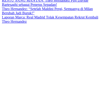
RESTU SANG MANTAN: Theo Hernandez Puji Davide
Bartesaghi sebagai Penerus Sepadan!
Theo Hernandez: “Setelah Maldini Pergi, Semuanya di Milan
Berubah Jadi Buruk!”
Laporan Marca: Real Madrid Tolak Kesempatan Rekrut Kembali
Theo Hernandez