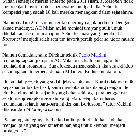
Sudah semenjak meraih
scudetto
pada 2011 silam,
I Rossoneri
tidak
lagi menjadi favorit untuk memenangkan liga Italia. Sebuah
kompetisi yang sudah 18 kali mereka menangkan dalam sejarahnya.
Namun dalam 2 musim ini cerita sepertinya agak berbeda. Dengan
skuad mudanya,
AC Milan
mulai menjadi tim yang sulit untuk
dikalahkan oleh tim manapun. Sebuah situasi yang membuat
I
Rossoneri
menjadi salah satu tim favorit peraih gelar
scudetto
musim
ini.
Namun demikian, sang Direktur teknik
Paolo Maldini
mengungkapkan jika jalan AC Milan masihlah panjang untuk
menjadi tim protagonis. Sang legenda menegaskan jika strategi klub
sekarang sudah berbeda dengan Milan era Berlusconi dahulu.
“Ini adalah proyek yang sudah jelas sejak awal. Kami tidak memiliki
kepastian untuk berhasil, kami mencoba untuk datang dengan ide-
ide. Kami memiliki sejarah yang hebat sehingga para penggemar
selalu mengharapkan sesuatu yang lebih, tetapi kami harus
melupakan sejarah baru-baru ini dengan Berlusconi.” tutur Maldini
dilansir dari
Milanreports
.com.
“Sekarang strateginya berbeda dan itu perlu dilakukan. Ini akan
menjadi jalan yang sedikit lebih panjang untuk kembali menjadi
protagonis.”