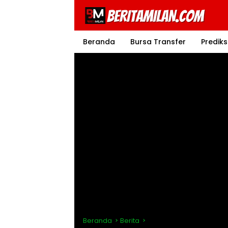
Langsung
ke
konten
Beranda
Bursa Transfer
Prediks
Beranda
Berita