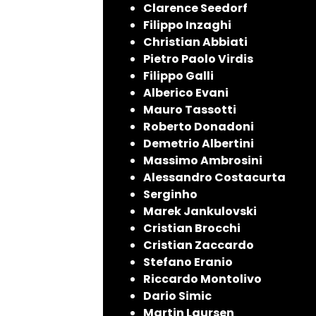
Clarence Seedorf
Filippo Inzaghi
Christian Abbiati
Pietro Paolo Virdis
Filippo Galli
Alberico Evani
Mauro Tassotti
Roberto Donadoni
Demetrio Albertini
Massimo Ambrosini
Alessandro Costacurta
Serginho
Marek Jankulovski
Cristian Brocchi
Cristian Zaccardo
Stefano Eranio
Riccardo Montolivo
Dario Simic
Martin Laursen