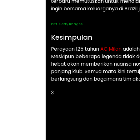
terbaru memutuskan untuk menolak 
ingin bersama keluarganya di Brazil 
Pict. Getty Images
Kesimpulan
Perayaan 125 tahun
AC Milan
adalah
Meskipun beberapa legenda tidak d
hebat akan memberikan nuansa nos
panjang klub. Semua mata kini tert
berlangsung dan bagaimana tim ak
3