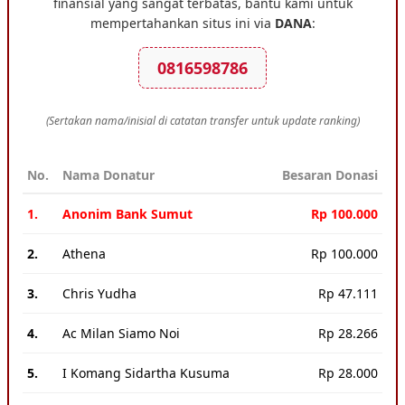
finansial yang sangat terbatas, bantu kami untuk
mempertahankan situs ini via
DANA
:
0816598786
(Sertakan nama/inisial di catatan transfer untuk update ranking)
No.
Nama Donatur
Besaran Donasi
1.
Anonim Bank Sumut
Rp 100.000
2.
Athena
Rp 100.000
3.
Chris Yudha
Rp 47.111
4.
Ac Milan Siamo Noi
Rp 28.266
5.
I Komang Sidartha Kusuma
Rp 28.000