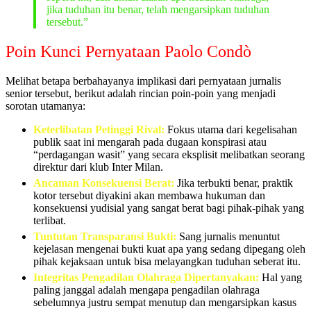
jika tuduhan itu benar, telah mengarsipkan tuduhan
tersebut.”
Poin Kunci Pernyataan Paolo Condò
Melihat betapa berbahayanya implikasi dari pernyataan jurnalis
senior tersebut, berikut adalah rincian poin-poin yang menjadi
sorotan utamanya:
Keterlibatan Petinggi Rival:
Fokus utama dari kegelisahan
publik saat ini mengarah pada dugaan konspirasi atau
“perdagangan wasit” yang secara eksplisit melibatkan seorang
direktur dari klub Inter Milan.
Ancaman Konsekuensi Berat:
Jika terbukti benar, praktik
kotor tersebut diyakini akan membawa hukuman dan
konsekuensi yudisial yang sangat berat bagi pihak-pihak yang
terlibat.
Tuntutan Transparansi Bukti:
Sang jurnalis menuntut
kejelasan mengenai bukti kuat apa yang sedang dipegang oleh
pihak kejaksaan untuk bisa melayangkan tuduhan seberat itu.
Integritas Pengadilan Olahraga Dipertanyakan:
Hal yang
paling janggal adalah mengapa pengadilan olahraga
sebelumnya justru sempat menutup dan mengarsipkan kasus