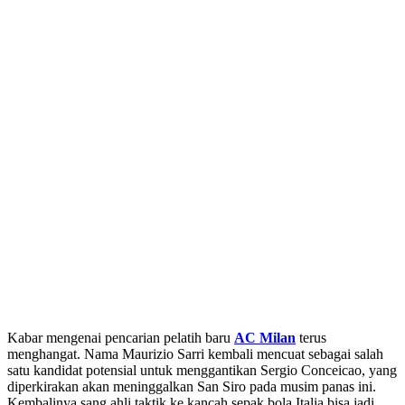
Kabar mengenai pencarian pelatih baru
AC Milan
terus
menghangat. Nama Maurizio Sarri kembali mencuat sebagai salah
satu kandidat potensial untuk menggantikan Sergio Conceicao, yang
diperkirakan akan meninggalkan San Siro pada musim panas ini.
Kembalinya sang ahli taktik ke kancah sepak bola Italia bisa jadi