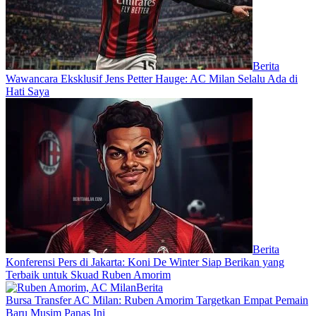
Berita
Wawancara Eksklusif Jens Petter Hauge: AC Milan Selalu Ada di
Hati Saya
Berita
Konferensi Pers di Jakarta: Koni De Winter Siap Berikan yang
Terbaik untuk Skuad Ruben Amorim
Berita
Bursa Transfer AC Milan: Ruben Amorim Targetkan Empat Pemain
Baru Musim Panas Ini