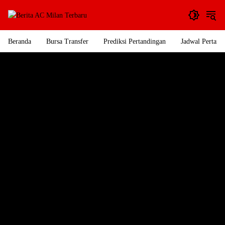
Langsung
ke
konten
Beranda
Bursa Transfer
Prediksi Pertandingan
Jadwal Pertand