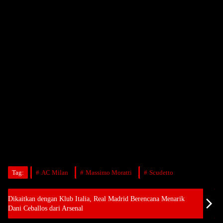
Tag:
AC Milan
Massimo Moratti
Scudetto
Dikaitkan dengan Klub Italia, Real Madrid Berencana Menarik
Dani Ceballos dari Arsenal