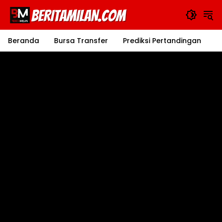
Langsung
ke
konten
Beranda
Bursa Transfer
Prediksi Pertandingan
J