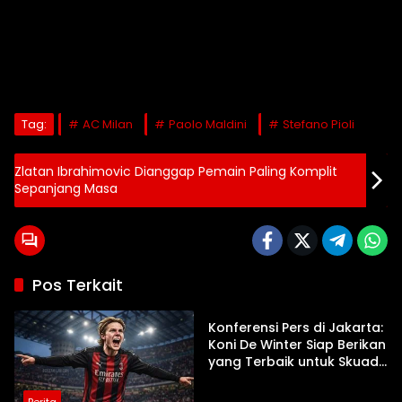
Tag:
AC Milan
Paolo Maldini
Stefano Pioli
Zlatan Ibrahimovic Dianggap Pemain Paling Komplit
Sepanjang Masa
Pos Terkait
Berita
Konferensi Pers di Jakarta:
Koni De Winter Siap Berikan
yang Terbaik untuk Skuad
Ruben Amorim
Berita