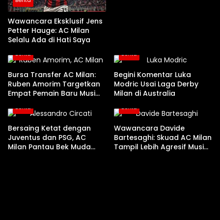
Wawancara Eksklusif Jens
Petter Hauge: AC Milan
Selalu Ada di Hati Saya
Berita
Berita
Bursa Transfer AC Milan:
Begini Komentar Luka
Ruben Amorim Targetkan
Modric Usai Laga Derby
Empat Pemain Baru Musim
Milan di Australia
Panas Ini
Berita
Berita
Bersaing Ketat dengan
Wawancara Davide
Juventus dan PSG, AC
Bartesaghi: Skuad AC Milan
Milan Pantau Bek Muda
Tampil Lebih Agresif Musim
Parma Alessandro Circati
Ini