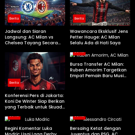
Berita
Berita
Jadwal dan Siaran
Wawancara Eksklusif Jens
Langsung: AC Milan vs
Petter Hauge: AC Milan
Chelsea Tayang Secara
Selalu Ada di Hati Saya
Nasional di TVRI
Berita
Bursa Transfer AC Milan:
Ruben Amorim Targetkan
Empat Pemain Baru Musim
Panas Ini
Berita
Konferensi Pers di Jakarta:
Koni De Winter Siap Berikan
yang Terbaik untuk Skuad
Ruben Amorim
Berita
Berita
Begini Komentar Luka
Bersaing Ketat dengan
Modric Usai Laga Derby
Juventus dan PSG, AC