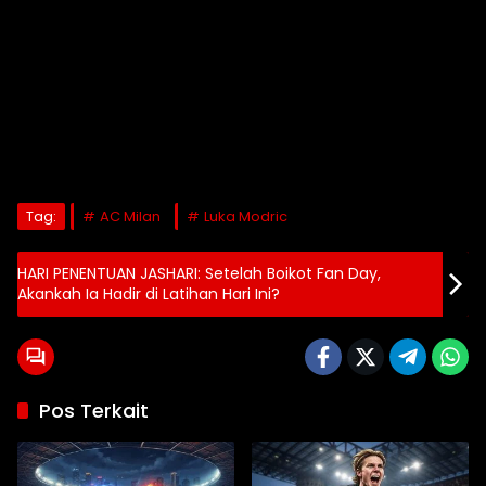
Tag:
AC Milan
Luka Modric
HARI PENENTUAN JASHARI: Setelah Boikot Fan Day,
Akankah Ia Hadir di Latihan Hari Ini?
Pos Terkait