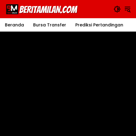
Langsung
ke
konten
Beranda
Bursa Transfer
Prediksi Pertandingan
J