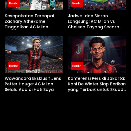
Berita
Berita
Kesepakatan Tercapai,
Jadwal dan Siaran
Zachary Athekame
Langsung: AC Milan vs
Tinggalkan AC Milan
Chelsea Tayang Secara
Menuju Lyon
Nasional di TVRI
Berita
Berita
Wawancara Eksklusif Jens
Konferensi Pers di Jakarta:
Petter Hauge: AC Milan
Koni De Winter Siap Berikan
Selalu Ada di Hati Saya
yang Terbaik untuk Skuad
Ruben Amorim