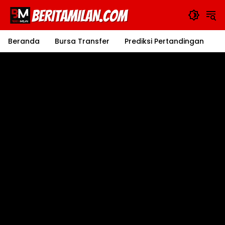
Langsung
ke
konten
Beranda
Bursa Transfer
Prediksi Pertandingan
J