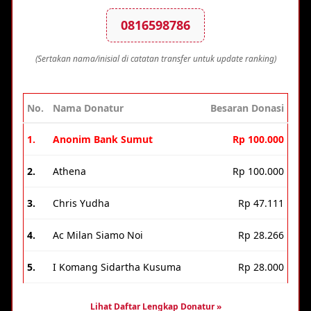
0816598786
(Sertakan nama/inisial di catatan transfer untuk update ranking)
No.
Nama Donatur
Besaran Donasi
1.
Anonim Bank Sumut
Rp 100.000
2.
Athena
Rp 100.000
3.
Chris Yudha
Rp 47.111
4.
Ac Milan Siamo Noi
Rp 28.266
5.
I Komang Sidartha Kusuma
Rp 28.000
Lihat Daftar Lengkap Donatur »