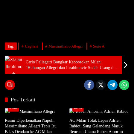
Tag:
Cagliari
Massimiliano Allegri
Serie A
Carlo Pellegatti Bongkar Kebobrokan Milan:
“Hubungan Allegri dan Ibrahimovic Sudah Usang dan
Hancur!”
Pos Terkait
Berita
Berita
Resmi Diperkenalkan Napoli,
AC Milan Tolak Lepas Adrien
Massimiliano Allegri Tepis Isu
Rabiot, Sang Gelandang Masuk
Balas Dendam ke AC Milan
Rencana Utama Ruben Amorim