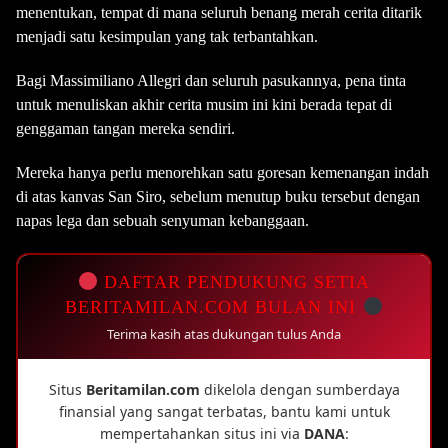
menentukan, tempat di mana seluruh benang merah cerita ditarik
menjadi satu kesimpulan yang tak terbantahkan.
Bagi Massimiliano Allegri dan seluruh pasukannya, pena tinta
untuk menuliskan akhir cerita musim ini kini berada tepat di
genggaman tangan mereka sendiri.
Mereka hanya perlu menorehkan satu goresan kemenangan indah
di atas kanvas San Siro, sebelum menutup buku tersebut dengan
napas lega dan sebuah senyuman kebanggaan.
DAFTAR PENDUKUNG SETIA
BERITAMILAN.COM BULAN INI
Terima kasih atas dukungan tulus Anda
Situs
Beritamilan.com
dikelola dengan sumberdaya
finansial yang sangat terbatas, bantu kami untuk
mempertahankan situs ini via
DANA
: