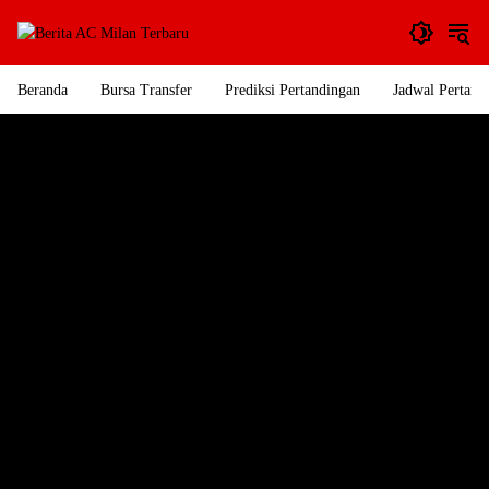
Langsung
ke
konten
Beranda
Bursa Transfer
Prediksi Pertandingan
Jadwal Pertand