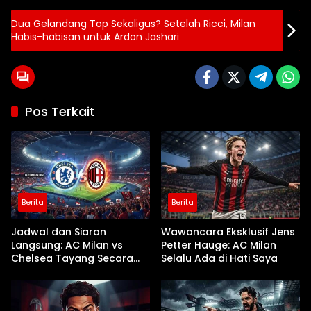
Dua Gelandang Top Sekaligus? Setelah Ricci, Milan
Habis-habisan untuk Ardon Jashari
Pos Terkait
Berita
Berita
Jadwal dan Siaran
Wawancara Eksklusif Jens
Langsung: AC Milan vs
Petter Hauge: AC Milan
Chelsea Tayang Secara
Selalu Ada di Hati Saya
Nasional di TVRI