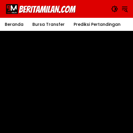
Langsung
ke
konten
Beranda
Bursa Transfer
Prediksi Pertandingan
J