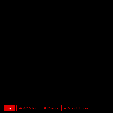
Tag:
AC Milan
Como
Malick Thiaw