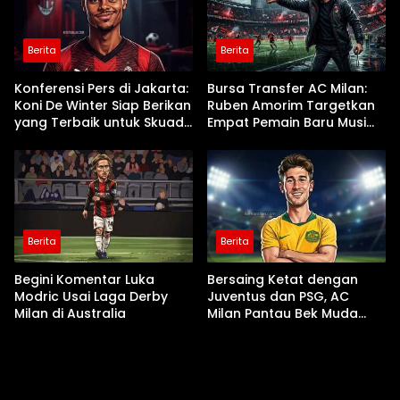
Berita
Berita
Konferensi Pers di Jakarta:
Bursa Transfer AC Milan:
Koni De Winter Siap Berikan
Ruben Amorim Targetkan
yang Terbaik untuk Skuad
Empat Pemain Baru Musim
Ruben Amorim
Panas Ini
Berita
Berita
Begini Komentar Luka
Bersaing Ketat dengan
Modric Usai Laga Derby
Juventus dan PSG, AC
Milan di Australia
Milan Pantau Bek Muda
Parma Alessandro Circati