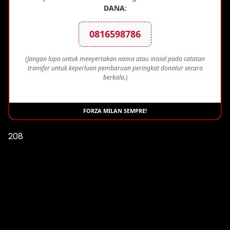
DANA
:
0816598786
(Jangan lupa untuk menyertakan nama atau inisial pada catatan
transfer untuk keperluan pembaruan peringkat donatur secara
berkala.)
FORZA MILAN SEMPRE!
208