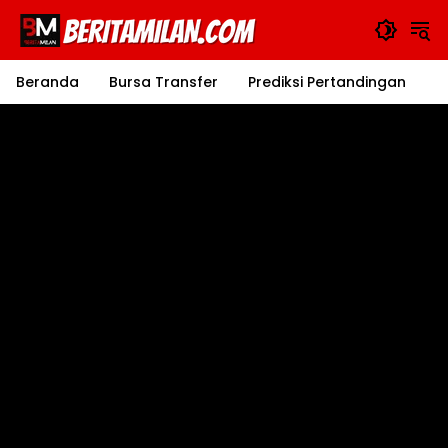
Langsung
ke
konten
Beranda
Bursa Transfer
Prediksi Pertandingan
J