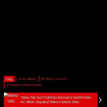
Tag:
AC Milan
Fikayo Tomori
Ruben Loftus-Cheek
“Here We Go!” Fabrizio Romano Konfirmasi
AC Milan Sepakat Rekrut Mario Gila!