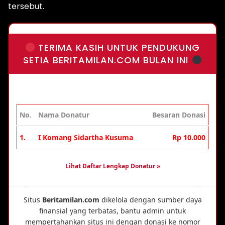
tersebut.
TERIMA KASIH UNTUK PENDUKUNG
SETIA BERITAMILAN.COM BULAN INI
No.
Nama Donatur
Besaran Donasi
1.
I Komang Sidartha Kusuma
Rp 10.000
Lihat Daftar Lengkap Donatur »
Situs
Beritamilan.com
dikelola dengan sumber daya
finansial yang terbatas, bantu admin untuk
mempertahankan situs ini dengan donasi ke nomor