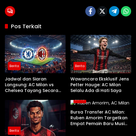
Pos Terkait
Berita
Berita
Jadwal dan Siaran
Wawancara Eksklusif Jens
Langsung: AC Milan vs
Petter Hauge: AC Milan
Chelsea Tayang Secara
Selalu Ada di Hati Saya
Nasional di TVRI
Berita
Bursa Transfer AC Milan:
Ruben Amorim Targetkan
Empat Pemain Baru Musim
Panas Ini
Berita