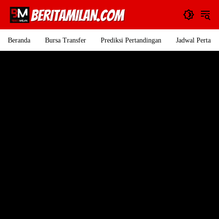
Langsung
ke
konten
Beranda
Bursa Transfer
Prediksi Pertandingan
Jadwal Pertand