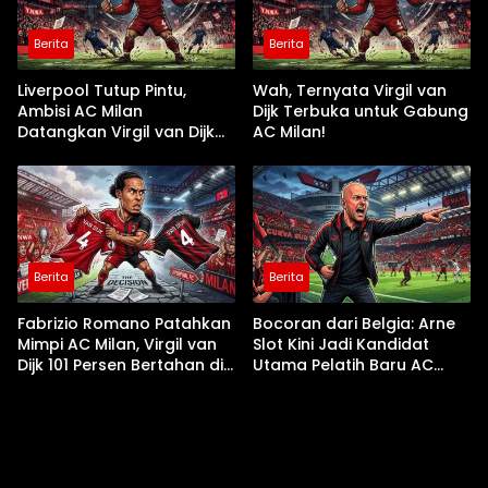
Berita
Berita
Liverpool Tutup Pintu,
Wah, Ternyata Virgil van
Ambisi AC Milan
Dijk Terbuka untuk Gabung
Datangkan Virgil van Dijk
AC Milan!
Resmi Kandas!
Berita
Berita
Fabrizio Romano Patahkan
Bocoran dari Belgia: Arne
Mimpi AC Milan, Virgil van
Slot Kini Jadi Kandidat
Dijk 101 Persen Bertahan di
Utama Pelatih Baru AC
Liverpool!
Milan!