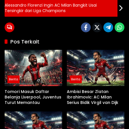
Alessandro Florenzi Ingin AC Milan Bangkit Usai
Tersingkir dari Liga Champions
Pos Terkait
Berita
Berita
Tomori Masuk Daftar
Ambisi Besar Zlatan
Belanja Liverpool, Juventus
Ibrahimovic: AC Milan
Turut Memantau
Serius Bidik Virgil van Dijk