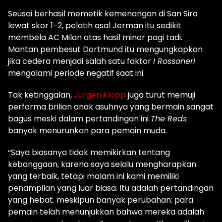
Seusai berhasil memetik kemenangan di San Siro
lewat skor 1-2, pelatih asal Jerman itu sedikit
membela AC Milan atas hasil minor pagi tadi.
Mantan pembesut Dortmund itu mengungkapkan
jika cedera menjadi salah satu faktor
I Rossoneri
mengalami periode negatif saat ini.
Tak ketinggalan,
Jurgen Klopp
juga turut memuji
performa brilian anak asuhnya yang bermain sangat
bagus meski dalam pertandingan ini
The Reds
banyak menurunkan para pemain muda.
“Saya biasanya tidak memikirkan tentang
kebanggaan, karena saya selalu mengharapkan
yang terbaik, tetapi malam ini kami memiliki
penampilan yang luar biasa. Itu adalah pertandingan
yang hebat. meskipun banyak perubahan: para
pemain telah menunjukkan bahwa mereka adalah