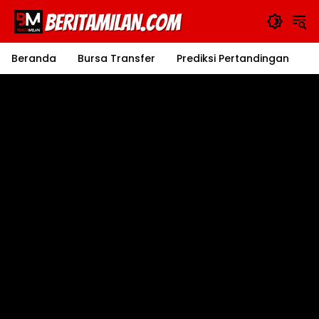
Langsung
ke
konten
Beranda
Bursa Transfer
Prediksi Pertandingan
J