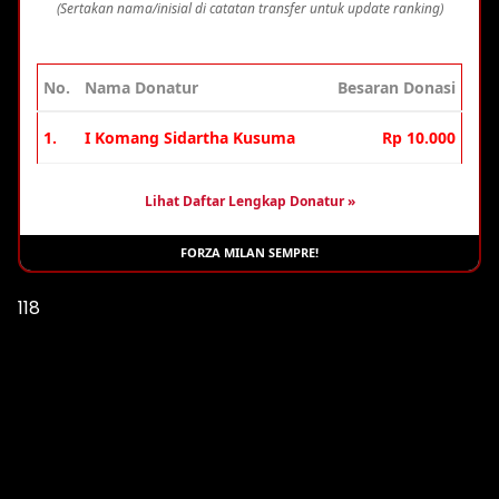
(Sertakan nama/inisial di catatan transfer untuk update ranking)
No.
Nama Donatur
Besaran Donasi
1.
I Komang Sidartha Kusuma
Rp 10.000
Lihat Daftar Lengkap Donatur »
FORZA MILAN SEMPRE!
118