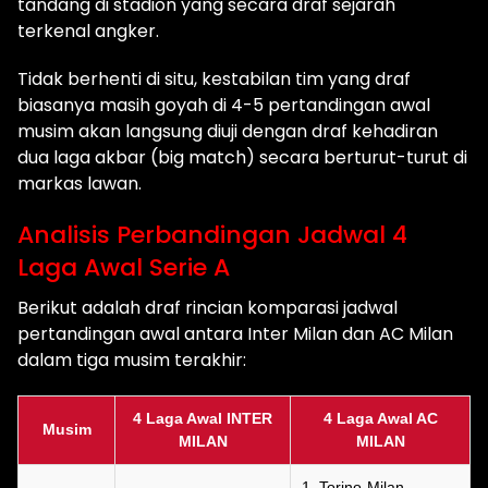
tandang di stadion yang secara draf sejarah
terkenal angker.
Tidak berhenti di situ, kestabilan tim yang draf
biasanya masih goyah di 4-5 pertandingan awal
musim akan langsung diuji dengan draf kehadiran
dua laga akbar (big match) secara berturut-turut di
markas lawan.
Analisis Perbandingan Jadwal 4
Laga Awal Serie A
Berikut adalah draf rincian komparasi jadwal
pertandingan awal antara Inter Milan dan AC Milan
dalam tiga musim terakhir:
4 Laga Awal INTER
4 Laga Awal AC
Musim
MILAN
MILAN
1. Torino-Milan