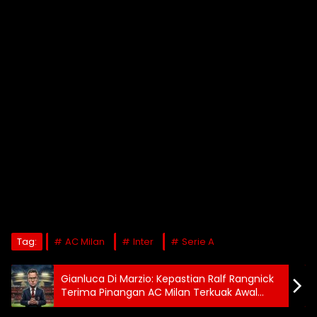
Tag:
AC Milan
Inter
Serie A
Gianluca Di Marzio: Kepastian Ralf Rangnick
Terima Pinangan AC Milan Terkuak Awal
Pekan Depan