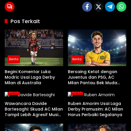
Pos Terkait
Berita
Berita
Begini Komentar Luka
Bersaing Ketat dengan
Modric Usai Laga Derby
Juventus dan PSG, AC
Milan di Australia
Milan Pantau Bek Muda
Parma Alessandro Circati
Berita
Berita
Wawancara Davide
Ruben Amorim Usai Laga
Bartesaghi: Skuad AC Milan
Derby Pramusim: AC Milan
Tampil Lebih Agresif Musim
Harus Perbaiki Segalanya
Ini