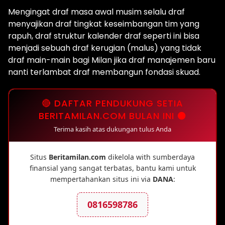
Mengingat draf masa awal musim selalu draf
menyajikan draf tingkat keseimbangan tim yang
rapuh, draf struktur kalender draf seperti ini bisa
menjadi sebuah draf kerugian (malus) yang tidak
draf main-main bagi Milan jika draf manajemen baru
nanti terlambat draf membangun fondasi skuad.
🔴 DAFTAR PENDUKUNG SETIA
BERITAMILAN.COM BULAN INI ⚫
Terima kasih atas dukungan tulus Anda
Situs
Beritamilan.com
dikelola with sumberdaya
finansial yang sangat terbatas, bantu kami untuk
mempertahankan situs ini via
DANA
:
0816598786