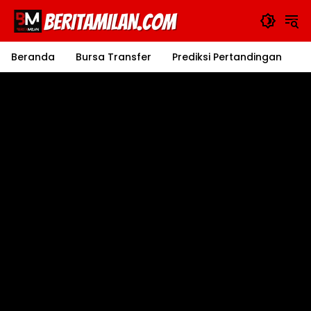
Langsung
ke
konten
Beranda
Bursa Transfer
Prediksi Pertandingan
J