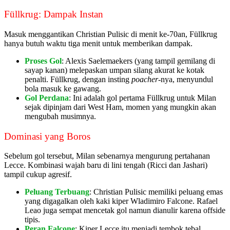
Füllkrug: Dampak Instan
Masuk menggantikan Christian Pulisic di menit ke-70an, Füllkrug
hanya butuh waktu tiga menit untuk memberikan dampak.
Proses Gol
: Alexis Saelemaekers (yang tampil gemilang di
sayap kanan) melepaskan umpan silang akurat ke kotak
penalti. Füllkrug, dengan insting
poacher
-nya, menyundul
bola masuk ke gawang.
Gol Perdana
: Ini adalah gol pertama Füllkrug untuk Milan
sejak dipinjam dari West Ham, momen yang mungkin akan
mengubah musimnya.
Dominasi yang Boros
Sebelum gol tersebut, Milan sebenarnya mengurung pertahanan
Lecce. Kombinasi wajah baru di lini tengah (Ricci dan Jashari)
tampil cukup agresif.
Peluang Terbuang
: Christian Pulisic memiliki peluang emas
yang digagalkan oleh kaki kiper Wladimiro Falcone. Rafael
Leao juga sempat mencetak gol namun dianulir karena offside
tipis.
Peran Falcone
: Kiper Lecce itu menjadi tembok tebal,