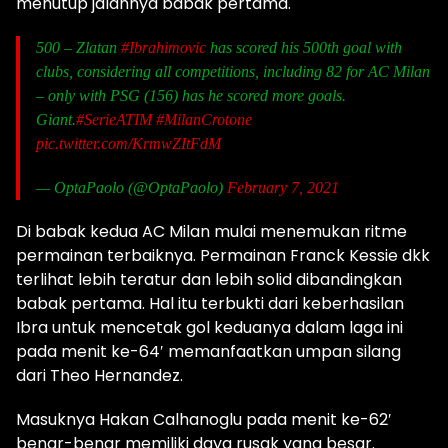
menutup jalannya babak pertama.
500 – Zlatan
#Ibrahimovic
has scored his 500th goal with
clubs, considering all competitions, including 82 for AC Milan
– only with PSG (156) has he scored more goals.
Giant.
#SerieATIM
#MilanCrotone
pic.twitter.com/KrmwZItFdM
— OptaPaolo (@OptaPaolo)
February 7, 2021
Di babak kedua AC Milan mulai menemukan ritme
permainan terbaiknya. Permainan Franck Kessie dkk
terlihat lebih teratur dan lebih solid dibandingkan
babak pertama. Hal itu terbukti dari keberhasilan
Ibra untuk mencetak gol keduanya dalam laga ini
pada menit ke-64′ memanfaatkan umpan silang
dari Theo Hernandez.
Masuknya Hakan Calhanoglu pada menit ke-62′
benar-benar memiliki daya rusak yang besar.