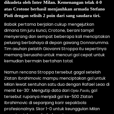
dikudeta oleh Inter Milan. Kemenangan telak 4-0
atas Crotone berhasil menjauhkan armada Stefano
Pioli dengan selisih 2 poin dari sang saudara tiri.
Babak pertama berjalan cukup mengejutkan
dimana tim juru kunci, Crotone, berani tampil
menyerang dan sempat beberapa kali menciptakan
peluang berbahaya di depan gawang Donnarumma.
Tim asuhan pelatih Giovanni Stroppa itu sepertinya
memang berusaha untuk mencuri gol cepat untuk
kemudian bermain bertahan total.
Namun rencana Stroppa tersebut gagal setelah
Zlatan Ibrahimovic mampu menciptakan gol untuk
Milan lewat sentuhan satu dua dengan Rafael Leao di
menit ke-30′. Mengutip data dari
, gol
Opta Paolo
tersebut rupanya menjadi gol ke-500 Zlatan
Ibrahimovic di sepanjang karir sepakbola
profesionalnya. Skor 1-0 untuk keunggulan Milan