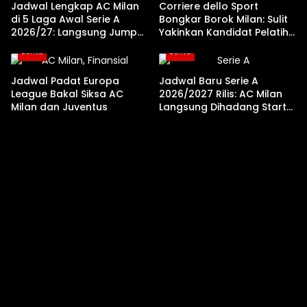
Jadwal Lengkap AC Milan
Corriere dello Sport
di 5 Laga Awal Serie A
Bongkar Borok Milan: Sulit
2026/27: Langsung Jumpa
Yakinkan Kandidat Pelatih
Juventus dan Lazio!
Akibat Krisis Proyeksi
Berita
Berita
Jangka Panjang
Jadwal Padat Europa
Jadwal Baru Serie A
League Bakal Siksa AC
2026/2027 Rilis: AC Milan
Milan dan Juventus
Langsung Dihadang Start
Menanjak dan Laga
Tandang Berat