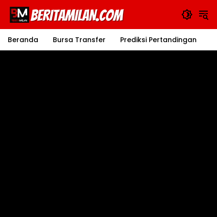
Langsung
ke
konten
Beranda
Bursa Transfer
Prediksi Pertandingan
J