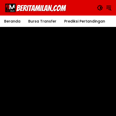
Langsung
ke
konten
Beranda
Bursa Transfer
Prediksi Pertandingan
J