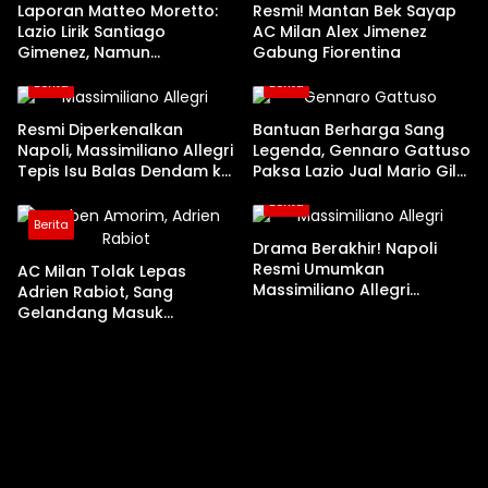
Laporan Matteo Moretto:
Resmi! Mantan Bek Sayap
Lazio Lirik Santiago
AC Milan Alex Jimenez
Gimenez, Namun
Gabung Fiorentina
Terkendala Biaya Transfer
Berita
Berita
Resmi Diperkenalkan
Bantuan Berharga Sang
Napoli, Massimiliano Allegri
Legenda, Gennaro Gattuso
Tepis Isu Balas Dendam ke
Paksa Lazio Jual Mario Gila
AC Milan
ke AC Milan
Berita
Berita
Drama Berakhir! Napoli
Resmi Umumkan
AC Milan Tolak Lepas
Massimiliano Allegri
Adrien Rabiot, Sang
Sebagai Pelatih Baru
Gelandang Masuk
Rencana Utama Ruben
Amorim