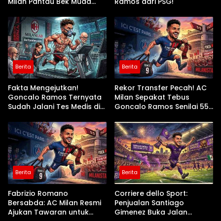
Milan Pantau Bek Muda
Ramos dari PSG!
Parma Alessandro Circati
Berita
Berita
Fakta Mengejutkan!
Rekor Transfer Pecah! AC
Goncalo Ramos Ternyata
Milan Sepakat Tebus
Sudah Jalani Tes Medis di
Goncalo Ramos Senilai 55
AC Milan Sejak Dua Pekan
Juta Euro!
Lalu
Berita
Berita
Fabrizio Romano
Corriere dello Sport:
Bersabda: AC Milan Resmi
Penjualan Santiago
Ajukan Tawaran untuk
Gimenez Buka Jalan