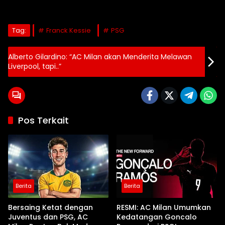
Tag:
Franck Kessie
PSG
Alberto Gilardino: “AC Milan akan Menderita Melawan
Liverpool, tapi..”
Pos Terkait
Berita
Berita
Bersaing Ketat dengan
RESMI: AC Milan Umumkan
Juventus dan PSG, AC
Kedatangan Goncalo