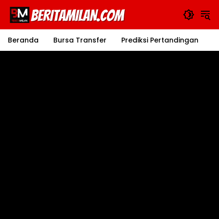
Langsung
ke
konten
Beranda
Bursa Transfer
Prediksi Pertandingan
J