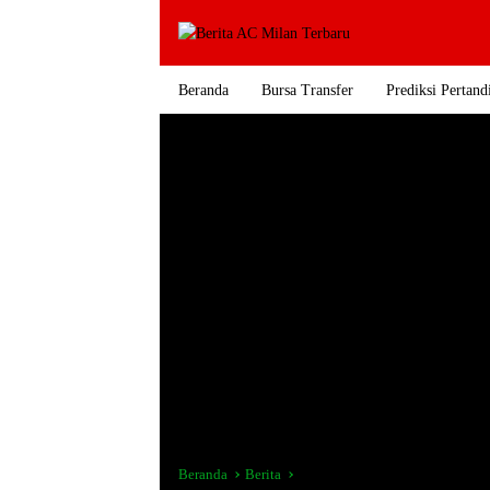
Langsung
ke
konten
Beranda
Bursa Transfer
Prediksi Pertand
Beranda
Berita