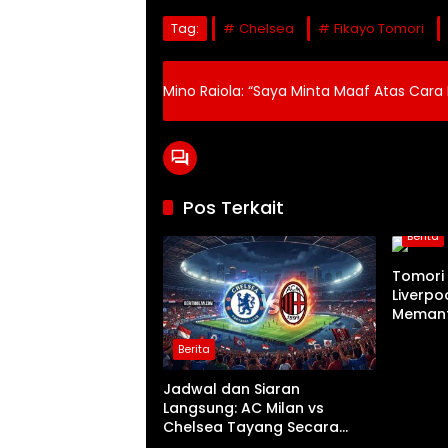
Tag:
Chelsea
Fikayo Tomori
Mino Raiola: “Saya Minta Maaf Atas Car
Pos Terkait
Berita
Tomori 
Liverpo
Meman
Berita
Jadwal dan Siaran
Langsung: AC Milan vs
Chelsea Tayang Secara
Nasional di TVRI