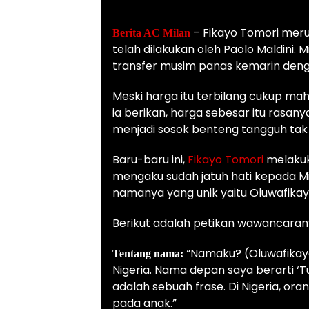
– Fikayo Tomori meru
Berita AC Milan
telah dilakukan oleh Paolo Maldini
transfer musim panas kemarin deng
Meski harga itu terbilang cukup ma
ia berikan, harga sebesar itu rasan
menjadi sosok benteng tangguh tak t
Baru-baru ini,
Fikayo Tomori
melaku
mengaku sudah jatuh hati kepada Mil
namanya yang unik yaitu Oluwafika
Berikut adalah petikan wawancara
“Namaku? (Oluwafikayo
Tentang nama:
Nigeria. Nama depan saya berarti ‘T
adalah sebuah frase. Di Nigeria, or
pada anak.”