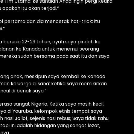
 Tim Utama: ke sanalah Anda ingin pergi ketika
apakah itu akan terjadi.”
ol pertama dan dia mencetak hat-trick: itu
i.”
a berusia 22-23 tahun, ayah saya pindah ke
rjalanan ke Kanada untuk menemui seorang
mereka sudah bersama pada saat itu dan saya
orang anak, meskipun saya kembali ke Kanada
man keluarga di sana: ketika saya memikirkan
ncul di benak saya.”
asa sangat Nigeria. Ketika saya masih kecil,
ya di Youruba, kelompok etnis tempat saya
nasi Jollof, sejenis nasi rebus; Saya tidak tahu
i ini adalah hidangan yang sangat lezat,
snya.