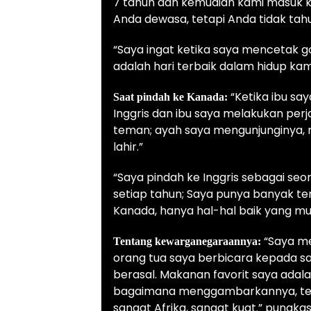
7 tahun dan kemudian kami masuk ke
Anda dewasa, tetapi Anda tidak tahu 
“Saya ingat ketika saya mencetak g
adalah hari terbaik dalam hidup kam
“Ketika ibu say
Saat pindah ke Kanada:
Inggris dan ibu saya melakukan pe
teman; ayah saya mengunjunginya, 
lahir.”
“Saya pindah ke Inggris sebagai se
setiap tahun; Saya punya banyak te
Kanada, hanya hal-hal baik yang mu
“Saya mer
Tentang kewarganegaraannya:
orang tua saya berbicara kepada sa
berasal. Makanan favorit saya adalah 
bagaimana menggambarkannya, tetap
sangat Afrika, sangat kuat.” pungka