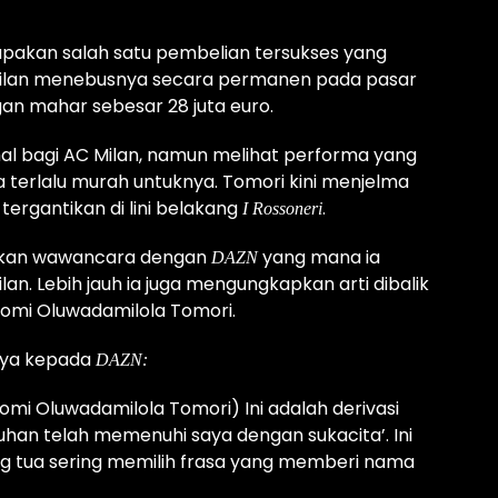
pakan salah satu pembelian tersukses yang
. Milan menebusnya secara permanen pada pasar
an mahar sebesar 28 juta euro.
hal bagi AC Milan, namun melihat performa yang
ya terlalu murah untuknya. Tomori kini menjelma
ergantikan di lini belakang
.
I Rossoneri
kan wawancara dengan
yang mana ia
DAZN
an. Lebih jauh ia juga mengungkapkan arti dibalik
yomi Oluwadamilola Tomori.
nya kepada
DAZN:
mi Oluwadamilola Tomori) Ini adalah derivasi
uhan telah memenuhi saya dengan sukacita’. Ini
ang tua sering memilih frasa yang memberi nama