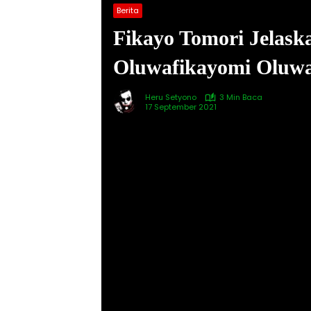
Berita
Fikayo Tomori Jelask
Oluwafikayomi Oluwa
Heru Setyono
3 Min Baca
17 September 2021