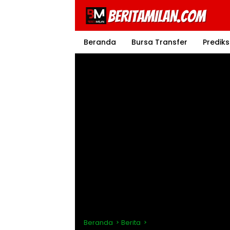
Langsung
ke
konten
Beranda
Bursa Transfer
Prediks
Beranda
Berita