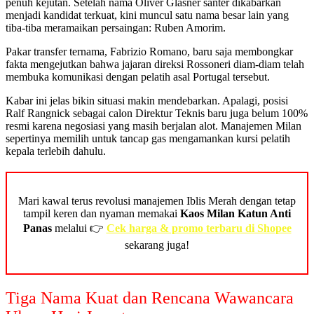
penuh kejutan. Setelah nama Oliver Glasner santer dikabarkan
menjadi kandidat terkuat, kini muncul satu nama besar lain yang
tiba-tiba meramaikan persaingan: Ruben Amorim.
Pakar transfer ternama, Fabrizio Romano, baru saja membongkar
fakta mengejutkan bahwa jajaran direksi Rossoneri diam-diam telah
membuka komunikasi dengan pelatih asal Portugal tersebut.
Kabar ini jelas bikin situasi makin mendebarkan. Apalagi, posisi
Ralf Rangnick sebagai calon Direktur Teknis baru juga belum 100%
resmi karena negosiasi yang masih berjalan alot. Manajemen Milan
sepertinya memilih untuk tancap gas mengamankan kursi pelatih
kepala terlebih dahulu.
Mari kawal terus revolusi manajemen Iblis Merah dengan tetap
tampil keren dan nyaman memakai
Kaos Milan Katun Anti
Panas
melalui 👉
Cek harga & promo terbaru di Shopee
sekarang juga!
Tiga Nama Kuat dan Rencana Wawancara