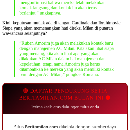
mengonfirmasi bahwa mereka telah melakukan
kontak langsung dan kontak itu akan terus
berlanjut,” ungkapnya.
Kini, keputusan mutlak ada di tangan Cardinale dan Ibrahimovic.
Siapa yang akan memenangkan hati direksi Milan di putaran
wawancara selanjutnya?
“Ruben Amorim juga akan melakukan kontak baru
dengan manajemen AC Milan. Kita akan lihat siapa
yang menang, kita akan lihat apa yang akan
dilakukan AC Milan dalam hal manajemen dan
kepelatihan, tetapi nama Amorim juga harus
ditambahkan ke mereka yang akan memiliki kontak
baru dengan AC Milan,” pungkas Romano.
🔴 DAFTAR PENDUKUNG SETIA
BERITAMILAN.COM BULAN INI ⚫
Terima kasih atas dukungan tulus Anda
Situs
Beritamilan.com
dikelola dengan sumberdaya