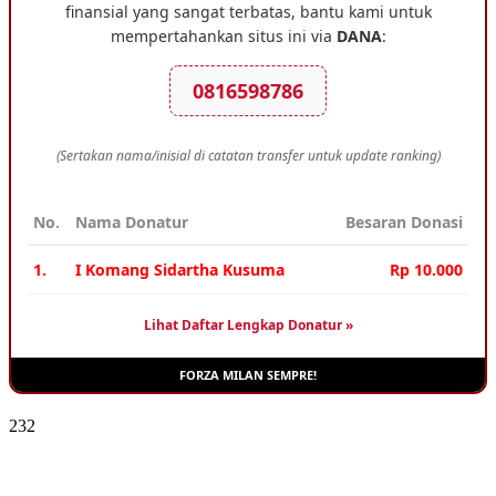
finansial yang sangat terbatas, bantu kami untuk
mempertahankan situs ini via
DANA
:
0816598786
(Sertakan nama/inisial di catatan transfer untuk update ranking)
No.
Nama Donatur
Besaran Donasi
1.
I Komang Sidartha Kusuma
Rp 10.000
Lihat Daftar Lengkap Donatur »
FORZA MILAN SEMPRE!
232