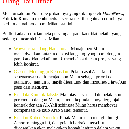
Ulang Hari Jumat
Melalui saluran YouTube pribadinya yang dikutip oleh
MilanNews
,
Fabrizio Romano membeberkan secara detail bagaimana rumitnya
perburuan nahkoda baru Milan saat ini.
Berikut adalah rincian peta persaingan para kandidat pelatih yang
sedang diincar oleh Casa Milan:
Wawancara Ulang Hari Jumat
: Manajemen Milan
menjadwalkan putaran diskusi langsung yang baru dengan
para kandidat pelatih untuk membahas rincian proyek yang
lebih konkret.
Glasner Menunggu Kepastian
: Pelatih asal Austria ini
sebenarnya sudah menjadikan Milan sebagai prioritas
utamanya, namun ia masih digantung dan menunggu jawaban
pasti dari RedBird.
Kendala Kontrak Jaissle
: Matthias Jaissle sudah melakukan
pertemuan dengan Milan, namun kepindahannya terganjal
kontrak dengan Al-Ahli sehingga Milan harus membayar
kompensasi ke klub Arab Saudi tersebut.
Kejutan Ruben Amorim
: Pihak Milan telah menghubungi
Amorim minggu ini, dan pelatih berbakat tersebut
dijadwalkan akan melakukan kontak lanjutan dalam waktu