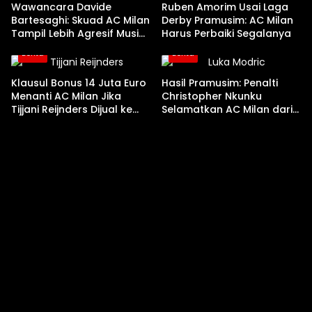
Wawancara Davide
Ruben Amorim Usai Laga
Bartesaghi: Skuad AC Milan
Derby Pramusim: AC Milan
Tampil Lebih Agresif Musim
Harus Perbaiki Segalanya
Ini
Berita
Berita
Klausul Bonus 14 Juta Euro
Hasil Pramusim: Penalti
Menanti AC Milan Jika
Christopher Nkunku
Tijjani Reijnders Dijual ke
Selamatkan AC Milan dari
Nottingham Forest
Kekalahan Kontra Inter