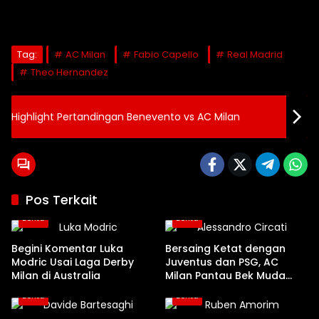
Tag:
AC Milan
Fabio Capello
Real Madrid
Theo Hernandez
Highlight Pertandingan Benevento vs AC Milan
Pos Terkait
Berita
Berita
Begini Komentar Luka
Bersaing Ketat dengan
Modric Usai Laga Derby
Juventus dan PSG, AC
Milan di Australia
Milan Pantau Bek Muda
Parma Alessandro Circati
Berita
Berita