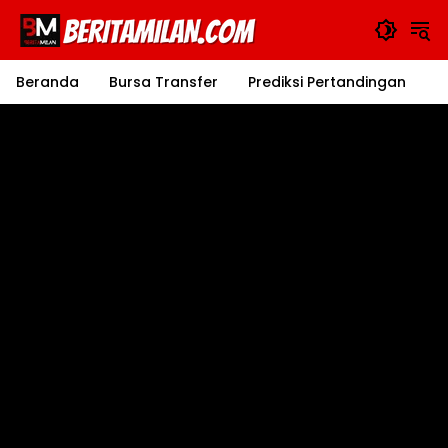
Langsung
ke
konten
Beranda
Bursa Transfer
Prediksi Pertandingan
J