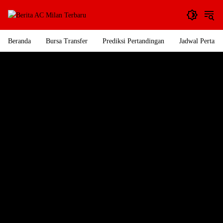
Langsung
ke
konten
Beranda
Bursa Transfer
Prediksi Pertandingan
Jadwal Pertand