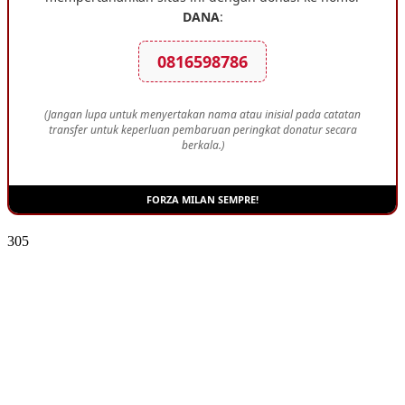
DANA
:
0816598786
(Jangan lupa untuk menyertakan nama atau inisial pada catatan
transfer untuk keperluan pembaruan peringkat donatur secara
berkala.)
FORZA MILAN SEMPRE!
305