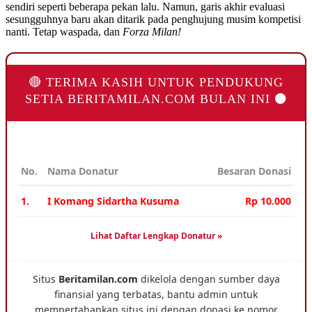
sendiri seperti beberapa pekan lalu. Namun, garis akhir evaluasi
sesungguhnya baru akan ditarik pada penghujung musim kompetisi
nanti. Tetap waspada, dan
Forza Milan!
🔴 TERIMA KASIH UNTUK PENDUKUNG
SETIA BERITAMILAN.COM BULAN INI ⚫
No.
Nama Donatur
Besaran Donasi
1.
I Komang Sidartha Kusuma
Rp 10.000
Lihat Daftar Lengkap Donatur »
Situs
Beritamilan.com
dikelola dengan sumber daya
finansial yang terbatas, bantu admin untuk
mempertahankan situs ini dengan donasi ke nomor