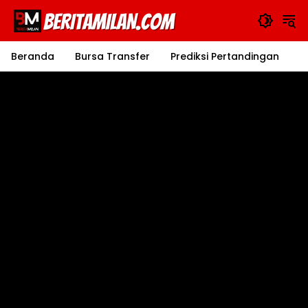
Langsung
ke
konten
Beranda
Bursa Transfer
Prediksi Pertandingan
J