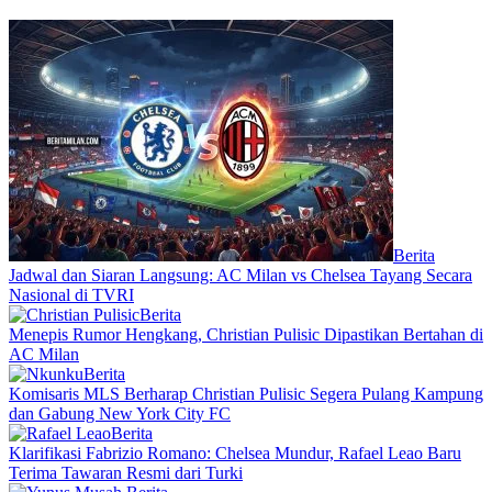
Berita
Jadwal dan Siaran Langsung: AC Milan vs Chelsea Tayang Secara
Nasional di TVRI
Berita
Menepis Rumor Hengkang, Christian Pulisic Dipastikan Bertahan di
AC Milan
Berita
Komisaris MLS Berharap Christian Pulisic Segera Pulang Kampung
dan Gabung New York City FC
Berita
Klarifikasi Fabrizio Romano: Chelsea Mundur, Rafael Leao Baru
Terima Tawaran Resmi dari Turki