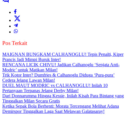
Pos Terkait
MAIGNAN BUNGKAM CALHANOGLU! Tepis Penalti, Kiper
Prancis Jadi Mimpi Buruk Inter!
RENCANA LICIK CHIVU! Jadikan Calhanoglu ‘Senjata Anti-
Modric’ untuk Matikan Milan!
Trik Kotor Inter? Dumfries & Calhanoglu Diduga ‘Pura-pura’
Cedera Jelang Lawan Milan!
DUEL MAUT MODRIC vs CALHANOGLU! Inilah 10
Pertanyaan Terpanas Jelang Derby Milan!
Dari Donnarumma Hingga Kessie, Inilah Kisah Para Bintang yang
Tinggalkan Milan Secara Gratis
Ketika Sepak Bola Berhenti: Morata Tercengang Melihat Adana
Demirspor Tinggalkan Laga Saat Melawan Galatasaray!