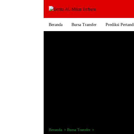
Langsung
ke
konten
Beranda
Bursa Transfer
Prediksi Pertand
Beranda
Bursa Transfer