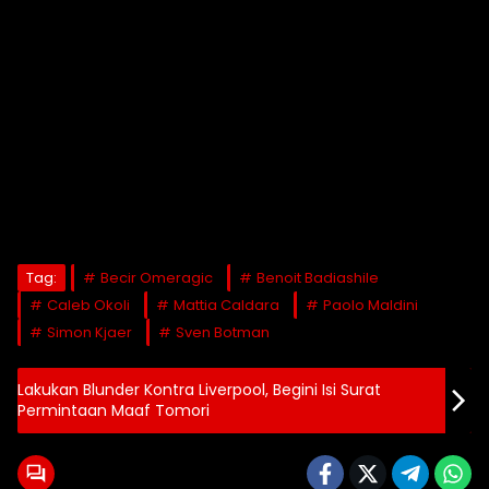
Tag:
Becir Omeragic
Benoit Badiashile
Caleb Okoli
Mattia Caldara
Paolo Maldini
Simon Kjaer
Sven Botman
Lakukan Blunder Kontra Liverpool, Begini Isi Surat
Permintaan Maaf Tomori