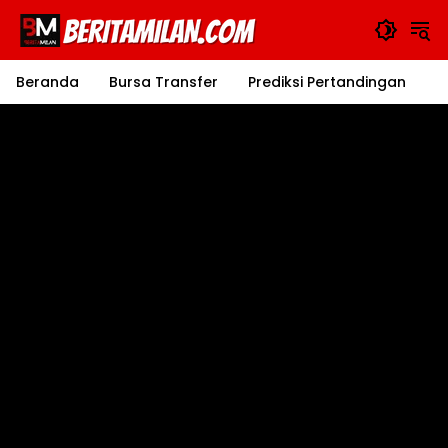
Langsung
ke
konten
Beranda
Bursa Transfer
Prediksi Pertandingan
J