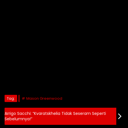
Tag:
Mason Greenwood
Arrigo Sacchi: “Kvaratskhelia Tidak Seseram Seperti
Sebelumnya!”