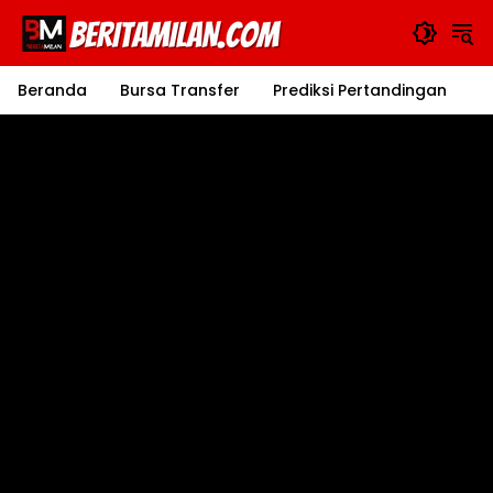
Langsung
ke
konten
Beranda
Bursa Transfer
Prediksi Pertandingan
J