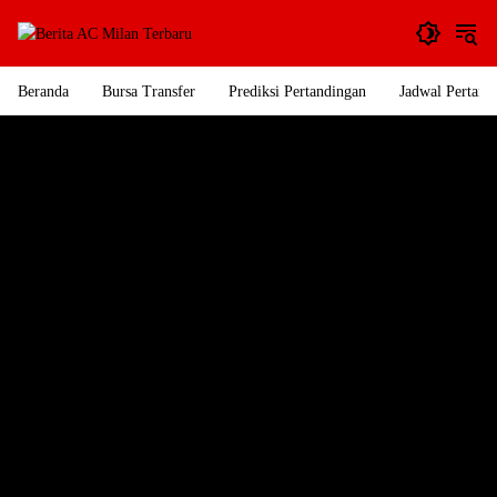
Langsung
ke
konten
Beranda
Bursa Transfer
Prediksi Pertandingan
Jadwal Pertand