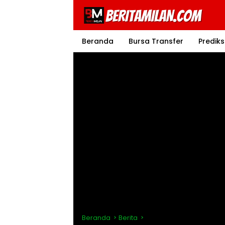
Langsung
ke
konten
Beranda
Bursa Transfer
Prediks
Beranda
Berita