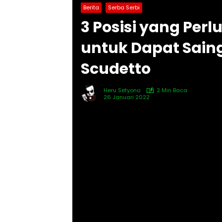
Berita
Serba Serbi
3 Posisi yang Perl
untuk Dapat Saing
Scudetto
Heru Setyono
2 Min Baca
26 Januari 2022