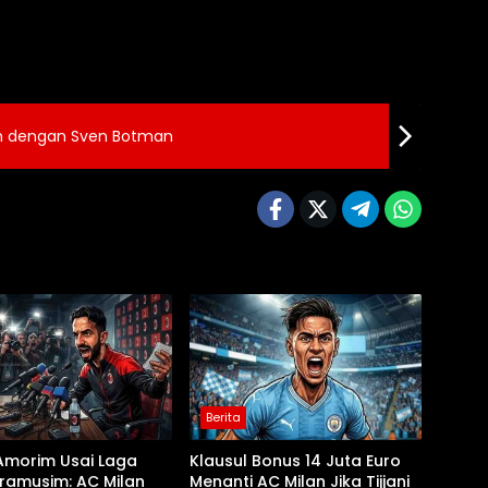
an dengan Sven Botman
Berita
Amorim Usai Laga
Klausul Bonus 14 Juta Euro
ramusim: AC Milan
Menanti AC Milan Jika Tijjani