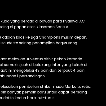
skuad yang berada di bawah para rivalnya, AC
aing di papan atas klasemen Serie A.
ri
adalah lolos ke Liga Champions musim depan,
 scudetto seiring penampilan bagus yang
aat melawan Juventus akhir pekan kemarin
l semakin jauh di belakang Inter yang kokoh di
saat ini mengoleksi 49 poin dan terpaut 4 poin
tabungan 1 pertandingan.
lesaikan pembelian striker muda Marko Lazetic,
ebih banyak pemain baru untuk dapat bersaing
cudetto kedua berturut-turut.