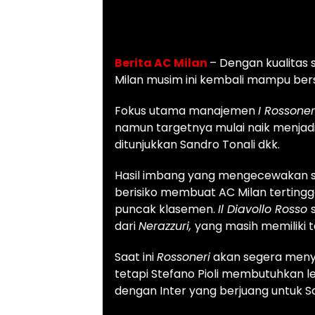
Berita AC Milan
– Dengan kualitas 
Milan musim ini kembali mampu bers
Fokus utama manajemen
I Rossone
namun targetnya mulai naik menjadi
ditunjukkan Sandro Tonali dkk.
Hasil imbang yang mengecewakan s
berisiko membuat AC Milan tertingga
puncak klasemen.
Il Diavollo Rosso
dari
Nerazzuri,
yang masih memiliki 
Saat ini
Rossoneri
akan segera menye
tetapi Stefano Pioli membutuhkan l
dengan Inter yang berjuang untuk S