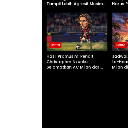
Tampil Lebih Agresif Musim
Harus P
Ini
Berita
Berita
Hasil Pramusim: Penalti
Jadwal,
Christopher Nkunku
to-Head
Selamatkan AC Milan dari
Milan d
Kekalahan Kontra Inter