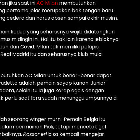
 jika saat ini
AC Milan
membutuhkan
ang pertama jelas merupakan bek tengah baru
ng cedera dan harus absen sampai akhir musim.
ain kedua yang seharusnya wajib didatangkan
usim dingin ini. Hal itu tak lain karena jebloknya
h dari Covid. Milan tak memiliki pelapis
Real Madrid itu dan seharusnya klub mulai
dibutuhkan AC Milan untuk benar-benar dapat
cudetto adalah pemain sayap kanan. Junior
edera, selain itu ia juga kerap egois dengan
 perlu saat Ibra sudah menunggu umpannya di
nlah seorang winger murni. Pemain Belgia itu
alam permainan Pioli, tetapi mencetak gol
rbaiknya.
Rossoneri
bisa kembali mengejar