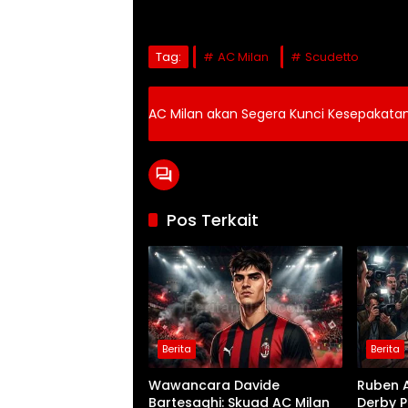
Tag:
AC Milan
Scudetto
AC Milan akan Segera Kunci Kesepakat
Pos Terkait
Berita
Berita
Wawancara Davide
Ruben 
Bartesaghi: Skuad AC Milan
Derby P