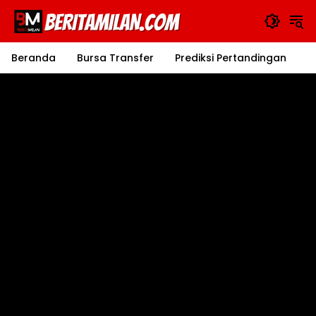
Langsung
ke
konten
Beranda
Bursa Transfer
Prediksi Pertandingan
J