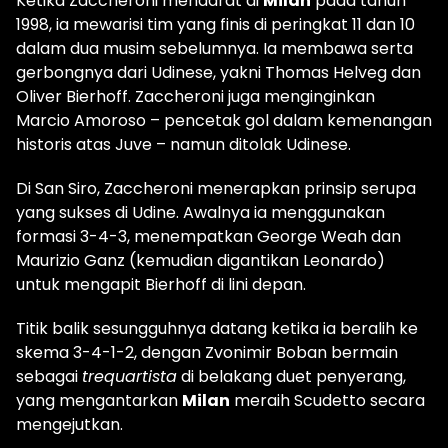
Ketika Zaccheroni mendarat di
Milan
pada tahun
1998, ia mewarisi tim yang finis di peringkat 11 dan 10
dalam dua musim sebelumnya. Ia membawa serta
gerbongnya dari Udinese, yakni Thomas Helveg dan
Oliver Bierhoff. Zaccheroni juga menginginkan
Marcio Amoroso – pencetak gol dalam kemenangan
historis atas Juve – namun ditolak Udinese.
Di San Siro, Zaccheroni menerapkan prinsip serupa
yang sukses di Udine. Awalnya ia menggunakan
formasi 3-4-3, menempatkan George Weah dan
Maurizio Ganz (kemudian digantikan Leonardo)
untuk mengapit Bierhoff di lini depan.
Titik balik sesungguhnya datang ketika ia beralih ke
skema 3-4-1-2, dengan Zvonimir Boban bermain
sebagai
trequartista
di belakang duet penyerang,
yang mengantarkan
Milan
meraih Scudetto secara
mengejutkan.