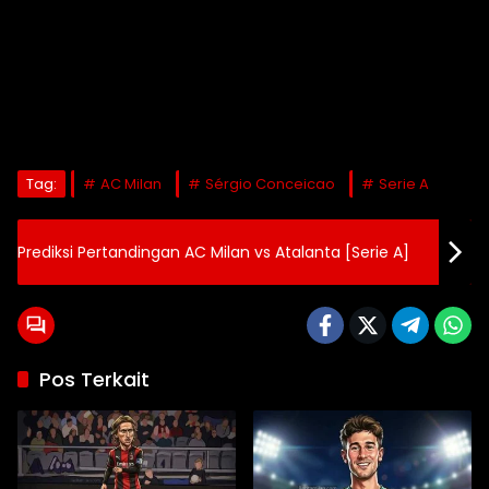
Tag:
AC Milan
Sérgio Conceicao
Serie A
Prediksi Pertandingan AC Milan vs Atalanta [Serie A]
Pos Terkait