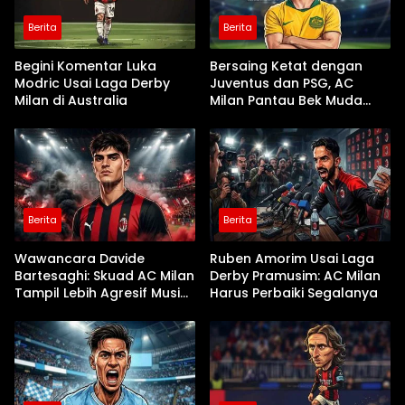
Berita
Berita
Begini Komentar Luka
Bersaing Ketat dengan
Modric Usai Laga Derby
Juventus dan PSG, AC
Milan di Australia
Milan Pantau Bek Muda
Parma Alessandro Circati
Berita
Berita
Wawancara Davide
Ruben Amorim Usai Laga
Bartesaghi: Skuad AC Milan
Derby Pramusim: AC Milan
Tampil Lebih Agresif Musim
Harus Perbaiki Segalanya
Ini