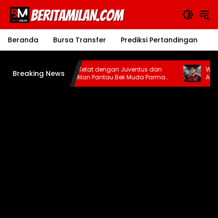
Langsung
ke
konten
Beranda
Bursa Transfer
Prediksi Pertandingan
J
Bersaing Ketat dengan Juventus dan
Wawancara 
Breaking News
PSG, AC Milan Pantau Bek Muda Parma
AC Milan Ta
Alessandro Circati