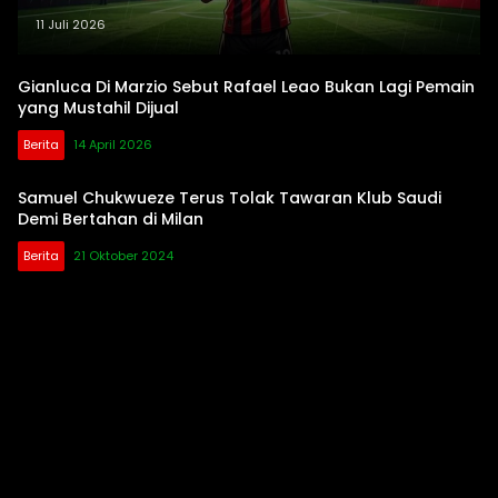
Arab Saudi
11 Juli 2026
Gianluca Di Marzio Sebut Rafael Leao Bukan Lagi Pemain
yang Mustahil Dijual
Berita
14 April 2026
Samuel Chukwueze Terus Tolak Tawaran Klub Saudi
Demi Bertahan di Milan
Berita
21 Oktober 2024