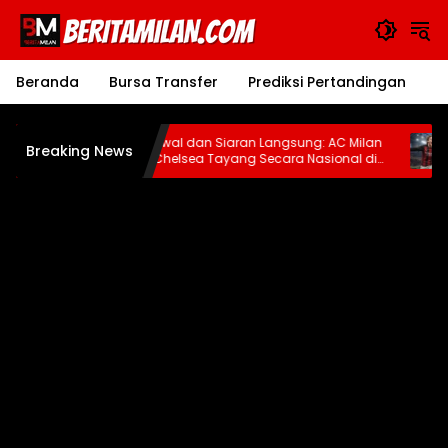
Langsung
ke
konten
Beranda
Bursa Transfer
Prediksi Pertandingan
J
 Milan
Jadwal dan Siaran Langsung: AC Milan
Wa
Breaking News
vs Chelsea Tayang Secara Nasional di
AC
TVRI