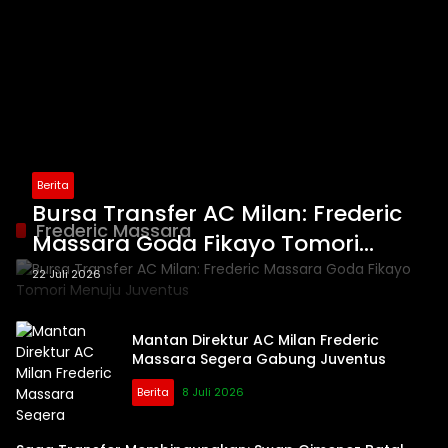
Berita
Bursa Transfer AC Milan: Frederic
Frederic Massara
Massara Goda Fikayo Tomori
Menuju Juventus
22 Juli 2026
Mantan Direktur AC Milan Frederic
Massara Segera Gabung Juventus
Berita
8 Juli 2026