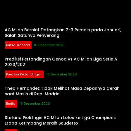
Berita
AC
AC Milan Berniat Datangkan 2-3 Pemain pada Januari,
Milan
Salah Satunya Penyerang
Terbaru
Bursa Transfer
16 Desember 2020
Prediksi Pertandingan Genoa vs AC Milan Liga Serie A
2020/2021
Prediksi Pertandingan
16 Desember 2020
Theo Hernandez Tidak Melihat Masa Depannya Cerah
saat Masih di Real Madrid
Berita
16 Desember 2020
Stefano Pioli Ingin AC Milan Lolos ke Liga Champions
Eropa Ketimbang Meraih Scudetto