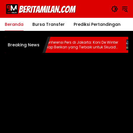
Langsung
ke
konten
Beranda
Bursa Transfer
Prediksi Pertandingan
J
 Hauge:
Konferensi Pers di Jakarta: Koni De Winter
B
Breaking News
Siap Berikan yang Terbaik untuk Skuad
T
Ruben Amorim
P