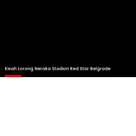
Kisah Lorong Neraka Stadion Red Star Belgrade
Sejarah
14 Desember 2020
Franck Kessie Puji Sikap AC Milan yang Pantang
Menyerah
Berita
14 Desember 2020
Highlight Pertandingan AC Milan vs Parma
Highlight Pertandingan
13 Desember 2020