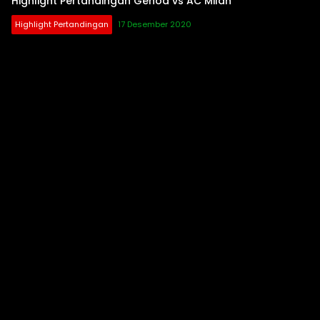
Highlight Pertandingan Genoa vs AC Milan
Highlight Pertandingan
17 Desember 2020